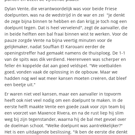
Dylan Vente, die verantwoordelijk was voor beide Friese
doelpunten, was na de wedstrijd in de war en zei "Je denkt
de zege bijna binnen te hebben en dan krijg je toch nog een
doelpunt tegen. Dat is heel vervelend", zegt de aanvaller, die
in beide helften een bal fraai binnen wist te werken. Voor de
pauze zorgde Vente na bijna veertig minuten voor de
gelijkmaker, nadat Souffian El Karouani eerder de
openingstreffer had gemaakt namens de thuisploeg. De 1-1
van de spits was dik verdiend. Heerenveen was scherper en
feller én koppelde dat aan goed veldspel. "We voetbalden
goed, vonden vaak de oplossing in de opbouw. Maar we
hadden nog wel wat meer kansen moeten creëren, dat bleef
een beetje uit."
Er waren niet veel kansen, maar een aanvaller in topvorm
heeft ook niet veel nodig om een doelpunt te maken. In de
eerste helft maakte Vente een goede zaak voor zijn team bij
een voorzet van Maxence Rivera, en na de rust liep hij slim
weg bij zijn tegenstander, waarna hij de bal met gevoel over
de doelman schoot. "Welke doelpunt was aantrekkelijker?"
Het is een uitdagende beslissing. "Ik ben de eerste die denkt