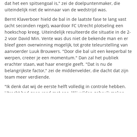
dat het een spitsengoal is," zei de doelpuntenmaker, die
uiteindelijk niet de winnaar van de wedstrijd was.
Bernt Klaverboer hield de bal in de laatste fase te lang vast
(acht seconden regel), waardoor FC Utrecht plotseling een
hoekschop kreeg. Uiteindelijk resulteerde die situatie in de 2-
2 voor David Min. Vente was dus niet de bekende man en er
bleef geen overwinning mogelijk, tot grote teleurstelling van
aanvoerder Luuk Brouwers. "Door die bal uit een keeperbal te
werpen, creëer je een momentum." Dan zal het publiek
erachter staan, wat haar energie geeft. "Dat is nu de
belangrijkste factor," zei de middenvelder, die dacht dat zijn
team meer verdiende.
"Ik denk dat wij de eerste helft volledig in controle hebben.
Utrecht had geen raad met ons. Wij wilden gebruik maken
van het dubbele programma dat zij hadden door veel
intensiteit te leveren en druk te zetten. Dat ging goed en we
waren sterk aan de bal. Maar zo hebben we wel vaker
gestaan", besluit Brouwers teleurgesteld. Vente sluit zich daar
bij aan. "Tegen Go Ahead Eagles stonden we ook 2-1 voor en
gaven we het nog weg. Nu gebeurt dat helaas weer."