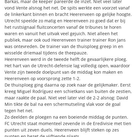
Barkas, maar de keeper pareerde de inzet. Niet veel later
vond Vente alsnog het net. De spits werkte een voorzet vanaf
de linkerkant binnen en bracht Heerenveen op gelijke hoogte.
Utrecht speelde zo matig en Heerenveen zo goed dat er bij
het rustsignaal fluitconcerten vanaf de tribunes te horen
waren en vanuit het uitvak veel gejuich. Niet alleen het
publiek, maar ook oud Heerenveen trainer trainer Ron Jans
was ontevreden. De trainer van de thuisploeg greep in en
wisselde driemaal tijdens de theepauze.
Heerenveen werd in de tweede helft de gevaarlijkere ploeg.
Het hart van de Utrecht-defensie lag volledig open, waardoor
Vente zijn tweede doelpunt van de middag kon maken en
Heerenveen op voorsprong zette 1-2.
De thuisploeg ging daarna op zoek naar de gelijkmaker. Eerst
kreeg Miguel Rodríguez een schietkans van buiten de zestien,
maar raakte de paal. Niet veel later viel de 2-2 alsnog: David
Min tikte de bal na een schermutseling vlak voor de goal
tegen het net.
Zo deelden de ploegen na een boeiende middag de punten.
FC Utrecht staat momenteel zevende in de Eredivisie met tien
punten uit zeven duels. Heerenveen blijft steken op zes
punten en bezet de vijftiende plaats.